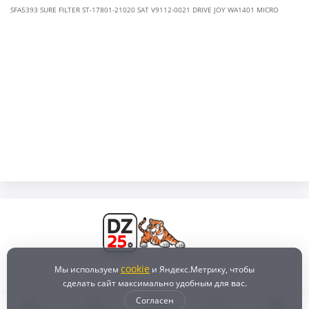
SFA5393 SURE FILTER ST-17801-21020 SAT V9112-0021 DRIVE JOY WA1401 MICRO
cookie
Мы используем
и Яндекс.Метрику, чтобы
сделать сайт максимально удобным для вас.
Согласен
Бонусная программа
Доставка и самовывоз
Оплата