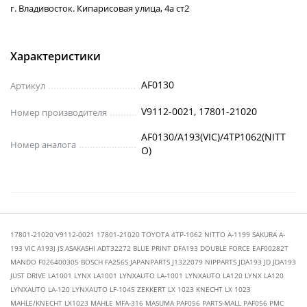
г. Владивосток. Кипарисовая улица, 4а ст2
Характеристики
AF0130
Артикул
V9112-0021, 17801-21020
Номер производителя
AF0130/A193(VIC)/4TP1062(NITT
Номер аналога
O)
17801-21020 V9112-0021 17801-21020 TOYOTA 4TP-1062 NITTO A-1199 SAKURA A-
193 VIC A193J JS ASAKASHI ADT32272 BLUE PRINT DFA193 DOUBLE FORCE EAF00282T
MANDO F026400305 BOSCH FA256S JAPANPARTS J1322079 NIPPARTS JDA193 JD JDA193
JUST DRIVE LA1001 LYNX LA1001 LYNXAUTO LA-1001 LYNXAUTO LA120 LYNX LA120
LYNXAUTO LA-120 LYNXAUTO LF-1045 ZEKKERT LX 1023 KNECHT LX 1023
MAHLE/KNECHT LX1023 MAHLE MFA-316 MASUMA PAF056 PARTS-MALL PAF056 PMC