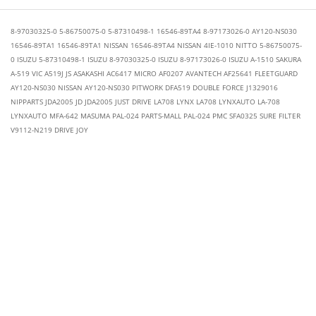
8-97030325-0 5-86750075-0 5-87310498-1 16546-89TA4 8-97173026-0 AY120-NS030
16546-89TA1 16546-89TA1 NISSAN 16546-89TA4 NISSAN 4IE-1010 NITTO 5-86750075-
0 ISUZU 5-87310498-1 ISUZU 8-97030325-0 ISUZU 8-97173026-0 ISUZU A-1510 SAKURA
A-519 VIC A519J JS ASAKASHI AC6417 MICRO AF0207 AVANTECH AF25641 FLEETGUARD
AY120-NS030 NISSAN AY120-NS030 PITWORK DFA519 DOUBLE FORCE J1329016
NIPPARTS JDA2005 JD JDA2005 JUST DRIVE LA708 LYNX LA708 LYNXAUTO LA-708
LYNXAUTO MFA-642 MASUMA PAL-024 PARTS-MALL PAL-024 PMC SFA0325 SURE FILTER
V9112-N219 DRIVE JOY