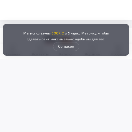
cookie
Мы используем
и Яндекс.Метрику, чтобы
сделать сайт максимально удобным для вас.
Согласен
Главная
Контакты
Каталог
Корзина
Профиль
Бонусная программа
Доставка и самовывоз
Оплата
Рассрочка и кредит
Возврат
Политикой конфиденциальности
Пользовательское соглашение
Наш магазин
© 2024 DZ25.RU | Дискаунтер автозапчастей
ИП Агафонов Валерий
ИНН:
ОГРНИП:
Валерьевич
254007783330
318253600009769