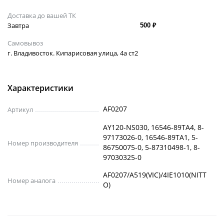
Доставка до вашей ТК
Завтра
500 ₽
Самовывоз
г. Владивосток. Кипарисовая улица, 4а ст2
Характеристики
AF0207
Артикул
AY120-NS030, 16546-89TA4, 8-
97173026-0, 16546-89TA1, 5-
Номер производителя
86750075-0, 5-87310498-1, 8-
97030325-0
AF0207/A519(VIC)/4IE1010(NITT
Номер аналога
O)