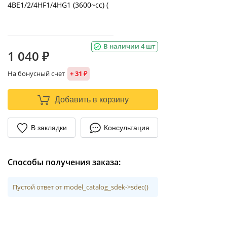
4BE1/2/4HF1/4HG1 (3600~cc) (
В наличии 4 шт
1 040 ₽
На бонусный счет
+ 31 ₽
Добавить в корзину
В закладки
Консультация
Способы получения заказа:
Пустой ответ от model_catalog_sdek->sdec()