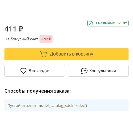
В наличии 52 шт
411 ₽
На бонусный счет
+ 12 ₽
Добавить в корзину
В закладки
Консультация
Способы получения заказа:
Пустой ответ от model_catalog_sdek->sdec()