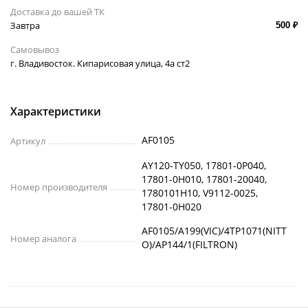
Доставка до вашей ТК
Завтра
500 ₽
Самовывоз
г. Владивосток. Кипарисовая улица, 4а ст2
Характеристики
AF0105
Артикул
AY120-TY050, 17801-0P040,
17801-0H010, 17801-20040,
Номер производителя
1780101H10, V9112-0025,
17801-0H020
AF0105/A199(VIC)/4TP1071(NITT
Номер аналога
O)/AP144/1(FILTRON)