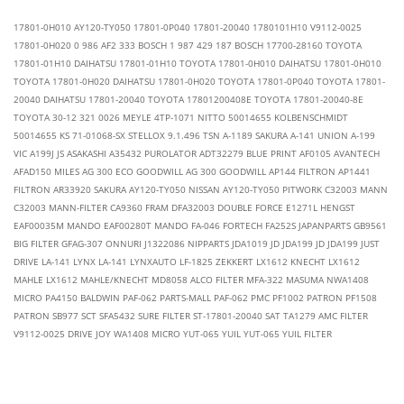
17801-0H010 AY120-TY050 17801-0P040 17801-20040 1780101H10 V9112-0025
17801-0H020 0 986 AF2 333 BOSCH 1 987 429 187 BOSCH 17700-28160 TOYOTA
17801-01H10 DAIHATSU 17801-01H10 TOYOTA 17801-0H010 DAIHATSU 17801-0H010
TOYOTA 17801-0H020 DAIHATSU 17801-0H020 TOYOTA 17801-0P040 TOYOTA 17801-
20040 DAIHATSU 17801-20040 TOYOTA 17801200408E TOYOTA 17801-20040-8E
TOYOTA 30-12 321 0026 MEYLE 4TP-1071 NITTO 50014655 KOLBENSCHMIDT
50014655 KS 71-01068-SX STELLOX 9.1.496 TSN A-1189 SAKURA A-141 UNION A-199
VIC A199J JS ASAKASHI A35432 PUROLATOR ADT32279 BLUE PRINT AF0105 AVANTECH
AFAD150 MILES AG 300 ECO GOODWILL AG 300 GOODWILL AP144 FILTRON AP1441
FILTRON AR33920 SAKURA AY120-TY050 NISSAN AY120-TY050 PITWORK C32003 MANN
C32003 MANN-FILTER CA9360 FRAM DFA32003 DOUBLE FORCE E1271L HENGST
EAF00035M MANDO EAF00280T MANDO FA-046 FORTECH FA252S JAPANPARTS GB9561
BIG FILTER GFAG-307 ONNURI J1322086 NIPPARTS JDA1019 JD JDA199 JD JDA199 JUST
DRIVE LA-141 LYNX LA-141 LYNXAUTO LF-1825 ZEKKERT LX1612 KNECHT LX1612
MAHLE LX1612 MAHLE/KNECHT MD8058 ALCO FILTER MFA-322 MASUMA NWA1408
MICRO PA4150 BALDWIN PAF-062 PARTS-MALL PAF-062 PMC PF1002 PATRON PF1508
PATRON SB977 SCT SFA5432 SURE FILTER ST-17801-20040 SAT TA1279 AMC FILTER
V9112-0025 DRIVE JOY WA1408 MICRO YUT-065 YUIL YUT-065 YUIL FILTER