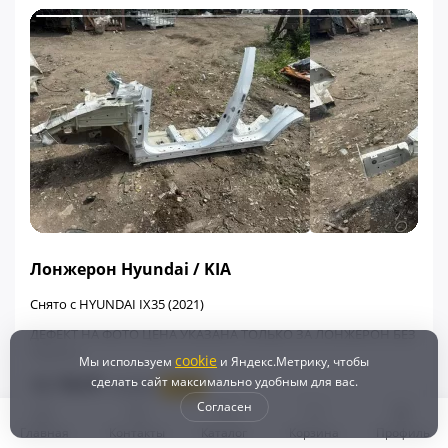
ФИНАЛЬНАЯ ЦЕНА
Лонжерон Hyundai / KIA
Снято с HYUNDAI IX35 (2021)
ДЕФЕКТ НА ФОТО ЦЕНА УКАЗАНА ТОЛЬКО ЗА ЛОНЖЕРОН БЕЗ
ПОРОГА
cookie
Мы используем
и Яндекс.Метрику, чтобы
12 700 ₽
сделать сайт максимально удобным для вас.
15 450 ₽
- 18%
Согласен
+381
Бонусов
Главная
Контакты
Каталог
Корзина
Профиль