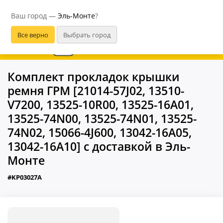
Эль-Монте
Ваш город —
Эль-Монте
?
В приложении удобнее
Комплект прокладок крышки
ремня ГРМ [21014-57J02, 13510-
V7200, 13525-10R00, 13525-16A01,
13525-74N00, 13525-74N01, 13525-
74N02, 15066-4J600, 13042-16A05,
13042-16A10] с доставкой в Эль-
Монте
#KP03027A