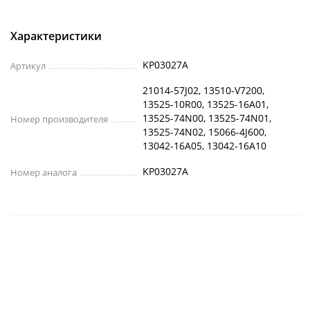
Характеристики
KP03027A
Артикул
21014-57J02, 13510-V7200,
13525-10R00, 13525-16A01,
13525-74N00, 13525-74N01,
Номер производителя
13525-74N02, 15066-4J600,
13042-16A05, 13042-16A10
KP03027A
Номер аналога