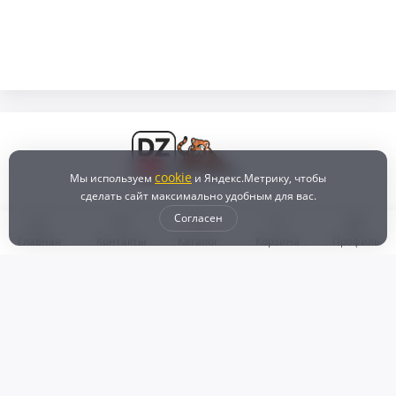
cookie
Мы используем
и Яндекс.Метрику, чтобы
сделать сайт максимально удобным для вас.
Согласен
Главная
Контакты
Каталог
Корзина
Профиль
Бонусная программа
Доставка и самовывоз
Оплата
Рассрочка и кредит
Возврат
Политикой конфиденциальности
Пользовательское соглашение
Наш магазин
© 2024 DZ25.RU | Дискаунтер автозапчастей
ИП Агафонов Валерий
ИНН:
ОГРНИП: