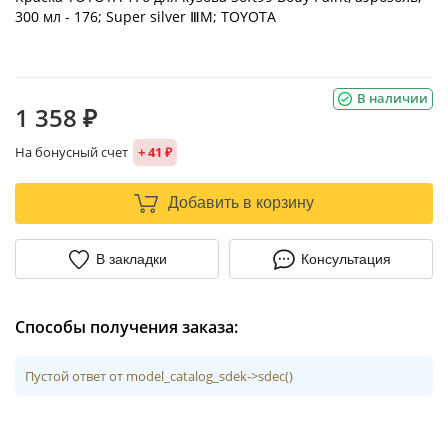
300 мл - 176; Super silver ⅢM; TOYOTA
В наличии
1 358 ₽
На бонусный счет
+ 41 ₽
Добавить в корзину
В закладки
Консультация
Способы получения заказа:
Пустой ответ от model_catalog_sdek->sdec()