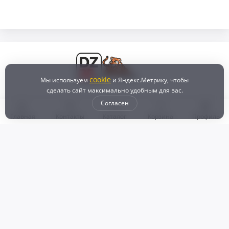
cookie
Мы используем
и Яндекс.Метрику, чтобы
сделать сайт максимально удобным для вас.
Согласен
Главная
Контакты
Каталог
Корзина
Профиль
Бонусная программа
Доставка и самовывоз
Оплата
Рассрочка и кредит
Возврат
Политикой конфиденциальности
Пользовательское соглашение
Наш магазин
© 2024 DZ25.RU | Дискаунтер автозапчастей
ИП Агафонов Валерий
ИНН:
ОГРНИП:
Валерьевич
254007783330
318253600009769