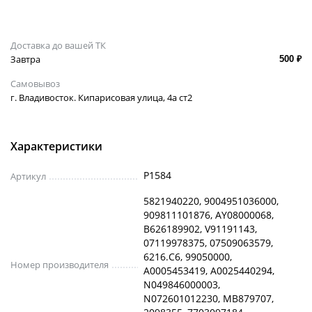
Доставка до вашей ТК
Завтра
500 ₽
Самовывоз
г. Владивосток. Кипарисовая улица, 4а ст2
Характеристики
P1584
Артикул
5821940220, 9004951036000,
909811101876, AY08000068,
B626189902, V91191143,
07119978375, 07509063579,
6216.C6, 99050000,
Номер производителя
A0005453419, A0025440294,
N049846000003,
N072601012230, MB879707,