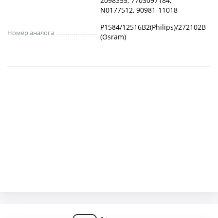
2098355, 7703097184,
N0177512, 90981-11018
P1584/12516B2(Philips)/272102B
Номер аналога
(Osram)