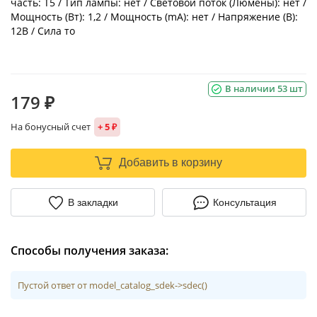
часть: T5 / Тип лампы: нет / Световой поток (Люмены): нет /
Мощность (Вт): 1,2 / Мощность (mA): нет / Напряжение (В):
12В / Сила то
В наличии 53 шт
179 ₽
На бонусный счет
+ 5 ₽
Добавить в корзину
В закладки
Консультация
Способы получения заказа:
Пустой ответ от model_catalog_sdek->sdec()