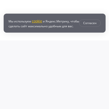
cookie
Мы используем
и Яндекс.Метрику, чтобы
Согласен
сделать сайт максимально удобным для вас.
втозапчастей с доставкой по всей России - любые детали на DZ25.RU
даже автозапчастей и автотоваров для вашего автомобиля, найдите луч
, объему двигателя и еще более 10 параметров. Поиск по ВИН (VIN), онл
афонов Валерий Валерьевич"
очка и кредит
Возврат
Политикой конфиденциальности
П