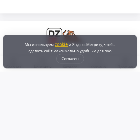
cookie
Мы используем
и Яндекс.Метрику, чтобы
сделать сайт максимально удобным для вас.
Согласен
Главная
Контакты
Каталог
Корзина
Профиль
Бонусная программа
Доставка и самовывоз
Оплата
Рассрочка и кредит
Возврат
Политикой конфиденциальности
Пользовательское соглашение
Наш магазин
© 2024 DZ25.RU | Дискаунтер автозапчастей
ИП Агафонов Валерий
ИНН:
ОГРНИП:
Валерьевич
254007783330
318253600009769