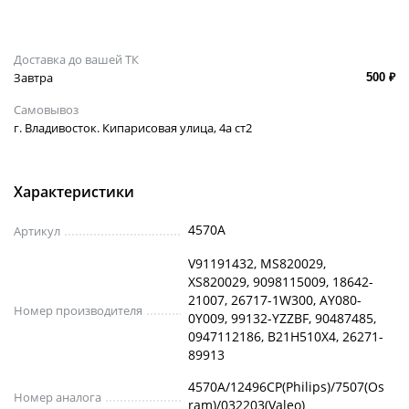
Доставка до вашей ТК
Завтра
500 ₽
Самовывоз
г. Владивосток. Кипарисовая улица, 4а ст2
Характеристики
4570A
Артикул
V91191432, MS820029,
XS820029, 9098115009, 18642-
21007, 26717-1W300, AY080-
Номер производителя
0Y009, 99132-YZZBF, 90487485,
0947112186, B21H510X4, 26271-
89913
4570A/12496CP(Philips)/7507(Os
Номер аналога
ram)/032203(Valeo)