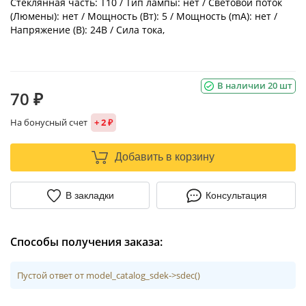
Стеклянная часть: T10 / Тип лампы: нет / Световой поток
(Люмены): нет / Мощность (Вт): 5 / Мощность (mA): нет /
Напряжение (В): 24В / Сила тока,
В наличии 20 шт
70 ₽
На бонусный счет
+ 2 ₽
Добавить в корзину
В закладки
Консультация
Способы получения заказа:
Пустой ответ от model_catalog_sdek->sdec()