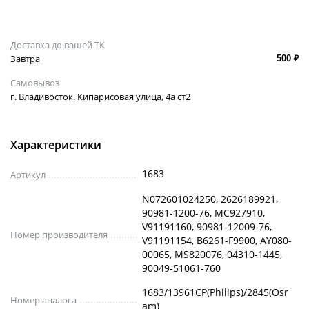
Доставка до вашей ТК
Завтра
500 ₽
Самовывоз
г. Владивосток. Кипарисовая улица, 4а ст2
Характеристики
1683
Артикул
N072601024250, 2626189921,
90981-1200-76, MC927910,
V91191160, 90981-12009-76,
Номер производителя
V91191154, B6261-F9900, AY080-
00065, MS820076, 04310-1445,
90049-51061-760
1683/13961CP(Philips)/2845(Osr
Номер аналога
am)