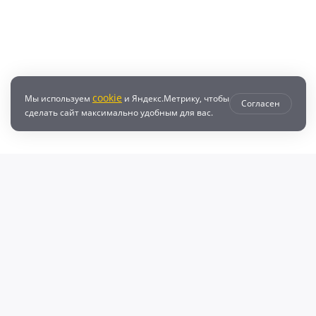
cookie
Мы используем
и Яндекс.Метрику, чтобы
Согласен
сделать сайт максимально удобным для вас.
втозапчастей с доставкой по всей России - любые детали на DZ25.RU
даже автозапчастей и автотоваров для вашего автомобиля, найдите луч
, объему двигателя и еще более 10 параметров. Поиск по ВИН (VIN), онл
афонов Валерий Валерьевич"
очка и кредит
Возврат
Политикой конфиденциальности
П