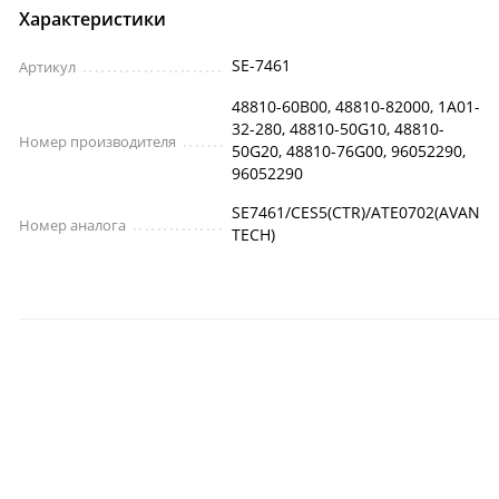
Характеристики
SE-7461
Артикул
48810-60B00, 48810-82000, 1A01-
32-280, 48810-50G10, 48810-
Номер производителя
50G20, 48810-76G00, 96052290,
96052290
SE7461/CES5(CTR)/ATE0702(AVAN
Номер аналога
TECH)