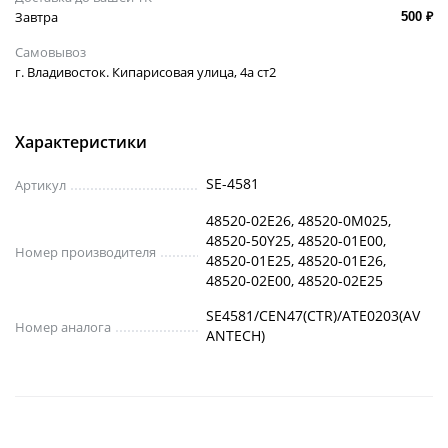
Завтра
500 ₽
Самовывоз
г. Владивосток. Кипарисовая улица, 4а ст2
Характеристики
SE-4581
Артикул
48520-02E26, 48520-0M025,
48520-50Y25, 48520-01E00,
Номер производителя
48520-01E25, 48520-01E26,
48520-02E00, 48520-02E25
SE4581/CEN47(CTR)/ATE0203(AV
Номер аналога
ANTECH)