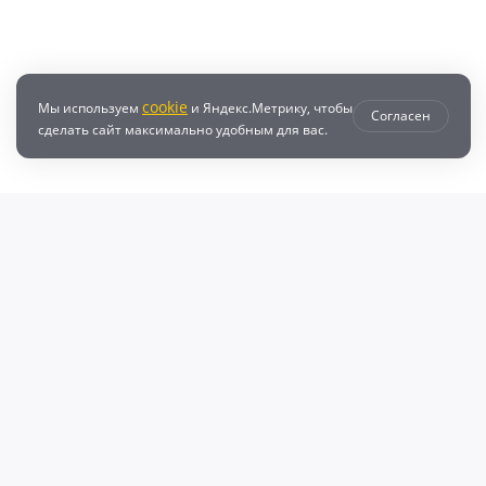
cookie
Мы используем
и Яндекс.Метрику, чтобы
Согласен
сделать сайт максимально удобным для вас.
втозапчастей с доставкой по всей России - любые детали на DZ25.RU
даже автозапчастей и автотоваров для вашего автомобиля, найдите луч
, объему двигателя и еще более 10 параметров. Поиск по ВИН (VIN), онл
афонов Валерий Валерьевич"
очка и кредит
Возврат
Политикой конфиденциальности
П