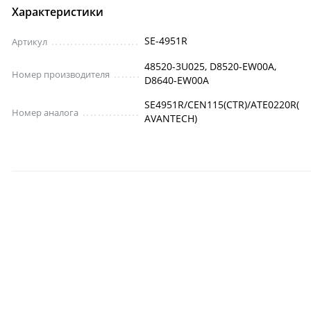
Характеристики
SE-4951R
Артикул
48520-3U025, D8520-EW00A,
Номер производителя
D8640-EW00A
SE4951R/CEN115(CTR)/ATE0220R(
Номер аналога
AVANTECH)