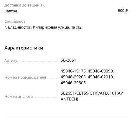
Доставка до вашей ТК
Завтра
500 ₽
Самовывоз
г. Владивосток. Кипарисовая улица, 4а ст2
Характеристики
SE-2651
Артикул
45046-19175, 45046-09090,
45046-29265, 45046-02010,
Номер производителя
45046-29305
SE2651/CET59(CTR)/ATE0101(AV
Номер аналога
ANTECH)