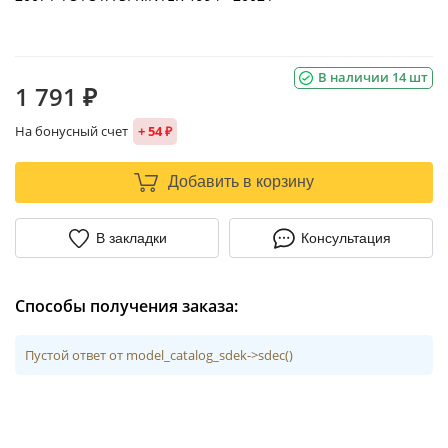
В наличии 14 шт
1 791 ₽
На бонусный счет
+ 54 ₽
Добавить в корзину
В закладки
Консультация
Способы получения заказа:
Пустой ответ от model_catalog_sdek->sdec()