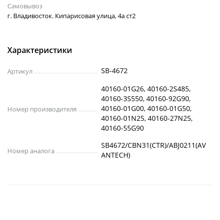
Самовывоз
г. Владивосток. Кипарисовая улица, 4а ст2
Характеристики
SB-4672
Артикул
40160-01G26, 40160-2S485,
40160-3S550, 40160-92G90,
40160-01G00, 40160-01G50,
Номер производителя
40160-01N25, 40160-27N25,
40160-55G90
SB4672/CBN31(CTR)/ABJ0211(AV
Номер аналога
ANTECH)