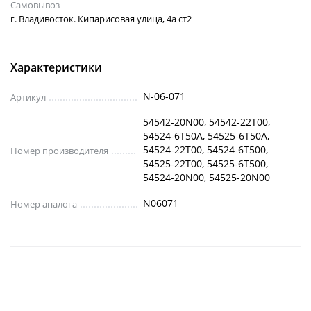
Самовывоз
г. Владивосток. Кипарисовая улица, 4а ст2
Характеристики
N-06-071
Артикул
54542-20N00, 54542-22T00,
54524-6T50A, 54525-6T50A,
54524-22T00, 54524-6T500,
Номер производителя
54525-22T00, 54525-6T500,
54524-20N00, 54525-20N00
N06071
Номер аналога