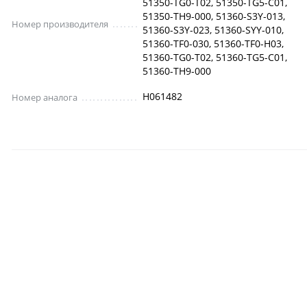
51350-TG0-T02, 51350-TG5-C01,
51350-TH9-000, 51360-S3Y-013,
Номер производителя
51360-S3Y-023, 51360-SYY-010,
51360-TF0-030, 51360-TF0-H03,
51360-TG0-T02, 51360-TG5-C01,
51360-TH9-000
H061482
Номер аналога