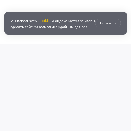
cookie
Мы используем
и Яндекс.Метрику, чтобы
Согласен
сделать сайт максимально удобным для вас.
втозапчастей с доставкой по всей России - любые детали на DZ25.RU
даже автозапчастей и автотоваров для вашего автомобиля, найдите луч
, объему двигателя и еще более 10 параметров. Поиск по ВИН (VIN), онл
афонов Валерий Валерьевич"
очка и кредит
Возврат
Политикой конфиденциальности
П