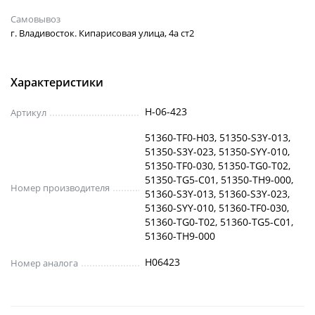
Самовывоз
г. Владивосток. Кипарисовая улица, 4а ст2
Характеристики
H-06-423
Артикул
51360-TF0-H03, 51350-S3Y-013,
51350-S3Y-023, 51350-SYY-010,
51350-TF0-030, 51350-TG0-T02,
51350-TG5-C01, 51350-TH9-000,
Номер производителя
51360-S3Y-013, 51360-S3Y-023,
51360-SYY-010, 51360-TF0-030,
51360-TG0-T02, 51360-TG5-C01,
51360-TH9-000
H06423
Номер аналога