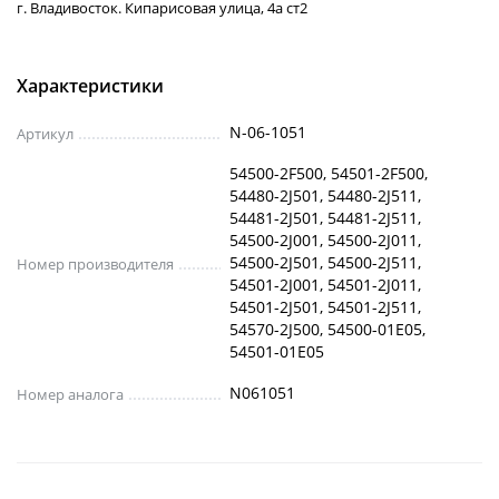
г. Владивосток. Кипарисовая улица, 4а ст2
Характеристики
N-06-1051
Артикул
54500-2F500, 54501-2F500,
54480-2J501, 54480-2J511,
54481-2J501, 54481-2J511,
54500-2J001, 54500-2J011,
54500-2J501, 54500-2J511,
Номер производителя
54501-2J001, 54501-2J011,
54501-2J501, 54501-2J511,
54570-2J500, 54500-01E05,
54501-01E05
N061051
Номер аналога