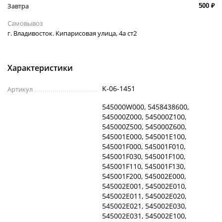
Завтра
500 ₽
Самовывоз
г. Владивосток. Кипарисовая улица, 4а ст2
Характеристики
K-06-1451
Артикул
545000W000, 5458438600,
545000Z000, 545000Z100,
545000Z500, 545000Z600,
545001E000, 545001E100,
545001F000, 545001F010,
545001F030, 545001F100,
545001F110, 545001F130,
545001F200, 545002E000,
545002E001, 545002E010,
545002E011, 545002E020,
545002E021, 545002E030,
545002E031, 545002E100,