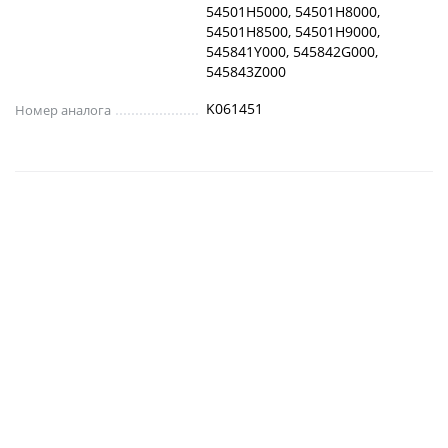
54501H5000, 54501H8000,
54501H8500, 54501H9000,
545841Y000, 545842G000,
545843Z000
K061451
Номер аналога