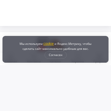
cookie
Мы используем
и Яндекс.Метрику, чтобы
сделать сайт максимально удобным для вас.
Согласен
Главная
Контакты
Каталог
Корзина
Профиль
Бонусная программа
Доставка и самовывоз
Оплата
Рассрочка и кредит
Возврат
Политикой конфиденциальности
Пользовательское соглашение
Наш магазин
© 2024 DZ25.RU | Дискаунтер автозапчастей
ИП Агафонов Валерий
ИНН:
ОГРНИП: