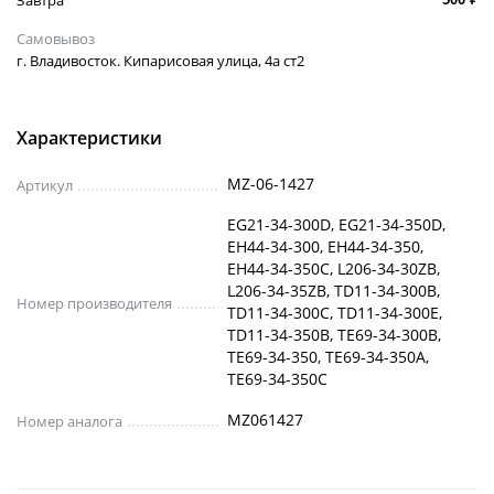
Самовывоз
г. Владивосток. Кипарисовая улица, 4а ст2
Характеристики
MZ-06-1427
Артикул
EG21-34-300D, EG21-34-350D,
EH44-34-300, EH44-34-350,
EH44-34-350C, L206-34-30ZB,
L206-34-35ZB, TD11-34-300B,
Номер производителя
TD11-34-300C, TD11-34-300E,
TD11-34-350B, TE69-34-300B,
TE69-34-350, TE69-34-350A,
TE69-34-350C
MZ061427
Номер аналога