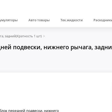
умуляторы
Авто товары
Тех.жидкости
Расходники
а, задний(Кратность 1 шт)
ей подвески, нижнего рычага, задний(
лок передней подвески, нижнего