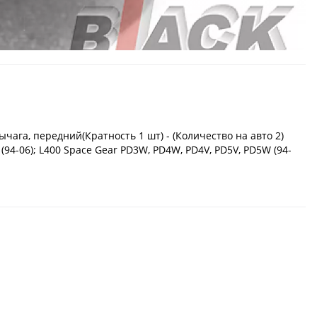
ага, передний(Кратность 1 шт) - (Количество на авто 2)
(94-06); L400 Space Gear PD3W, PD4W, PD4V, PD5V, PD5W (94-