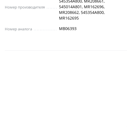
545354A800, MR208661,
545014A801, MR162696,
Номер производителя
MR208662, 545354A800,
MR162695
MB06393
Номер аналога