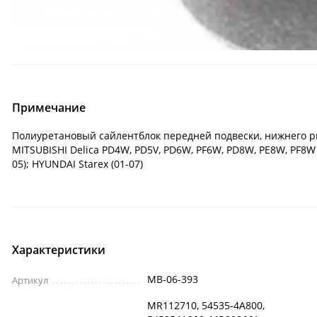
Примечание
Полиуретановый сайлентблок передней подвески, нижнего рыч
MITSUBISHI Delica PD4W, PD5V, PD6W, PF6W, PD8W, PE8W, PF8W 
05); HYUNDAI Starex (01-07)
Характеристики
MB-06-393
Артикул
MR112710, 54535-4A800,