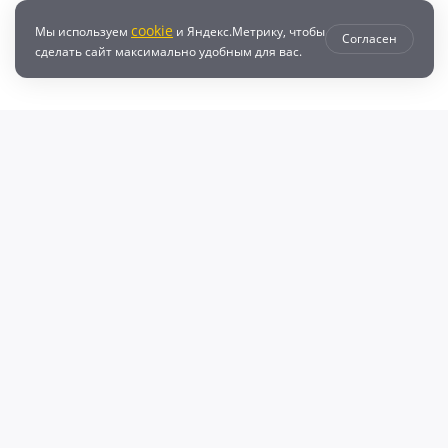
cookie
Мы используем
и Яндекс.Метрику, чтобы
Согласен
сделать сайт максимально удобным для вас.
втозапчастей с доставкой по всей России - любые детали на DZ25.RU
даже автозапчастей и автотоваров для вашего автомобиля, найдите луч
, объему двигателя и еще более 10 параметров. Поиск по ВИН (VIN), онл
афонов Валерий Валерьевич"
очка и кредит
Возврат
Политикой конфиденциальности
П
600009769