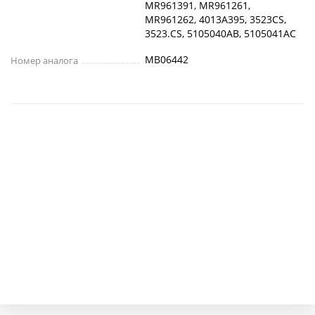
MR961391, MR961261,
MR961262, 4013A395, 3523CS,
3523.CS, 5105040AB, 5105041AC
MB06442
Номер аналога