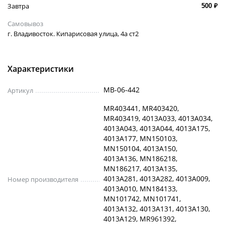
Завтра
500 ₽
Самовывоз
г. Владивосток. Кипарисовая улица, 4а ст2
Характеристики
MB-06-442
Артикул
MR403441, MR403420,
MR403419, 4013A033, 4013A034,
4013A043, 4013A044, 4013A175,
4013A177, MN150103,
MN150104, 4013A150,
4013A136, MN186218,
MN186217, 4013A135,
4013A281, 4013A282, 4013A009,
Номер производителя
4013A010, MN184133,
MN101742, MN101741,
4013A132, 4013A131, 4013A130,
4013A129, MR961392,