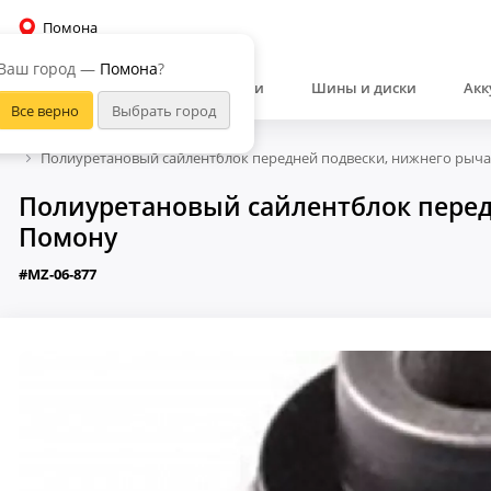
Помона
Ваш город —
Помона
?
Автозапчасти
Шины и диски
Акк
Полиуретановый сайлентблок передней подвески, нижнего рычаг
Полиуретановый сайлентблок передн
Помону
#MZ-06-877