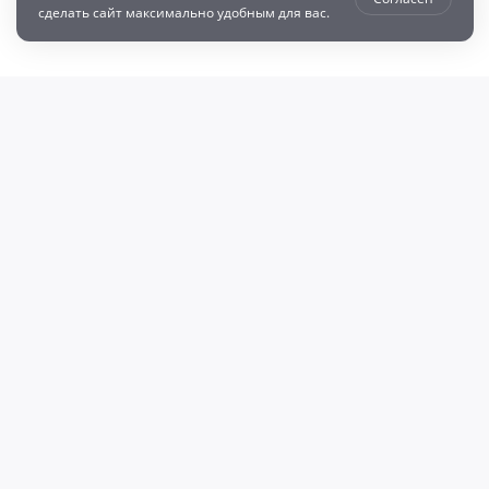
сделать сайт максимально удобным для вас.
втозапчастей с доставкой по всей России - любые детали на DZ25.RU
даже автозапчастей и автотоваров для вашего автомобиля, найдите луч
, объему двигателя и еще более 10 параметров. Поиск по ВИН (VIN), онл
афонов Валерий Валерьевич"
очка и кредит
Возврат
Политикой конфиденциальности
П
600009769