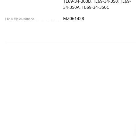
TE69-34-300B, TE69-34-350, TE69-
34-350A, TE69-34-350C
MZ061428
Номер аналога