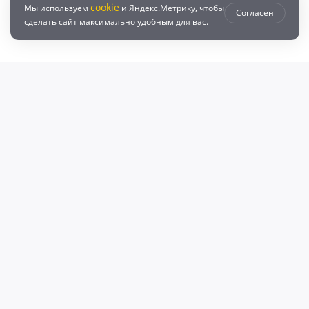
cookie
Мы используем
и Яндекс.Метрику, чтобы
Согласен
сделать сайт максимально удобным для вас.
втозапчастей с доставкой по всей России - любые детали на DZ25.RU
даже автозапчастей и автотоваров для вашего автомобиля, найдите луч
, объему двигателя и еще более 10 параметров. Поиск по ВИН (VIN), онл
афонов Валерий Валерьевич"
очка и кредит
Возврат
Политикой конфиденциальности
П
600009769