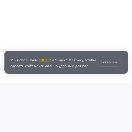
cookie
Мы используем
и Яндекс.Метрику, чтобы
Согласен
сделать сайт максимально удобным для вас.
втозапчастей с доставкой по всей России - любые детали на DZ25.RU
даже автозапчастей и автотоваров для вашего автомобиля, найдите луч
, объему двигателя и еще более 10 параметров. Поиск по ВИН (VIN), онл
афонов Валерий Валерьевич"