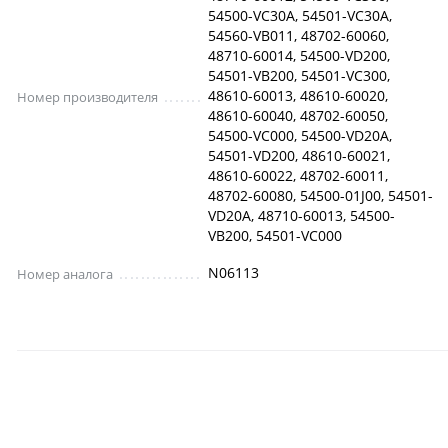
54500-VC30A, 54501-VC30A,
54560-VB011, 48702-60060,
48710-60014, 54500-VD200,
54501-VB200, 54501-VC300,
48610-60013, 48610-60020,
Номер производителя
48610-60040, 48702-60050,
54500-VC000, 54500-VD20A,
54501-VD200, 48610-60021,
48610-60022, 48702-60011,
48702-60080, 54500-01J00, 54501-
VD20A, 48710-60013, 54500-
VB200, 54501-VC000
N06113
Номер аналога