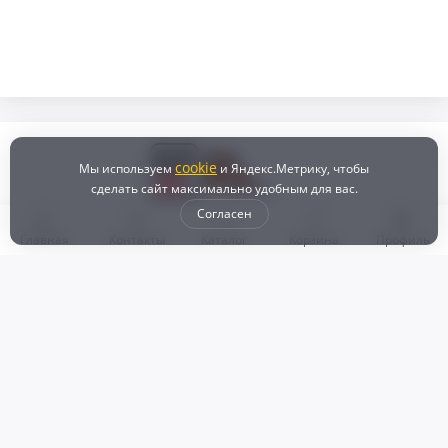
cookie
Мы используем
и Яндекс.Метрику, чтобы
сделать сайт максимально удобным для вас.
Согласен
Главная
Контакты
Каталог
Корзина
Профиль
Бонусная программа
Доставка и самовывоз
Оплата
Рассрочка и кредит
Возврат
Политикой конфиденциальности
Пользовательское соглашение
Наш магазин
© 2024 DZ25.RU | Дискаунтер автозапчастей
ИП Агафонов Валерий
ИНН:
ОГРНИП: