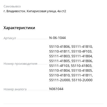
Самовывоз
г. Владивосток. Кипарисовая улица, 4а ст2
Характеристики
N-06-1044
Артикул
55110-41B06, 55111-41B10,
55110-41B11, 55110-4F103,
55111-41B03, 55111-41B04,
55111-41B05, 55111-41B06,
Номер производителя
55111-4F103, 55110-41B03,
55110-41B04, 55110-41B05,
55110-41B10, 55111-41B11,
55111-2U000, 55110-2U000
N061044
Номер аналога