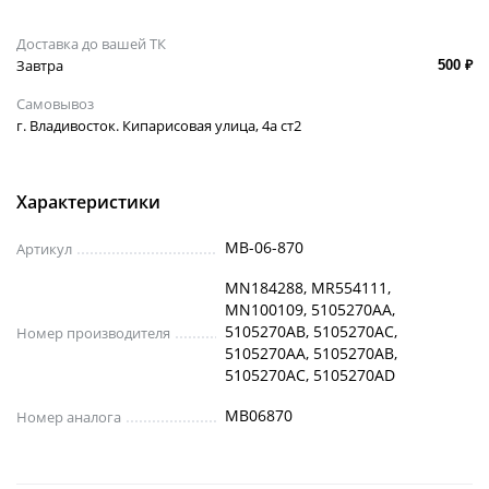
Доставка до вашей ТК
Завтра
500 ₽
Самовывоз
г. Владивосток. Кипарисовая улица, 4а ст2
Характеристики
MB-06-870
Артикул
MN184288, MR554111,
MN100109, 5105270AA,
5105270AB, 5105270AC,
Номер производителя
5105270AA, 5105270AB,
5105270AC, 5105270AD
MB06870
Номер аналога