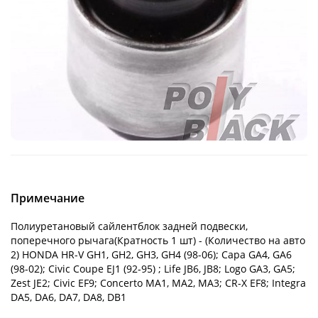
Примечание
Полиуретановый сайлентблок задней подвески,
поперечного рычага(Кратность 1 шт) - (Количество на авто
2) HONDA HR-V GH1, GH2, GH3, GH4 (98-06); Capa GA4, GA6
(98-02); Civic Coupe EJ1 (92-95) ; Life JB6, JB8; Logo GA3, GA5;
Zest JE2; Civic EF9; Concerto MA1, MA2, MA3; CR-X EF8; Integra
DA5, DA6, DA7, DA8, DB1