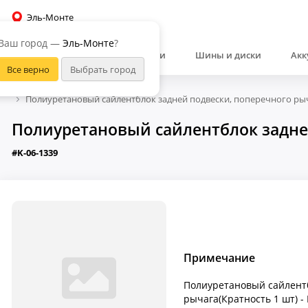
Эль-Монте
Ваш город —
Эль-Монте
?
Автозапчасти
Шины и диски
Акк
Полиуретановый сайлентблок задней подвески, поперечного рыч
Полиуретановый сайлентблок задней
#K-06-1339
Примечание
Полиуретановый сайлентб
рычага(Кратность 1 шт) - 