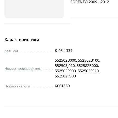
SORENTO 2009 - 2012
Характеристики
K-06-1339
Артикул
552502B000, 552502B100,
552503J010, 552582B000,
Номер производителя
552502P000, 552502P010,
552582P000
K061339
Номер аналога