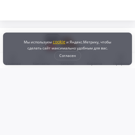
cookie
Мы используем
и Яндекс.Метрику, чтобы
сделать сайт максимально удобным для вас.
Согласен
Главная
Контакты
Каталог
Корзина
Профиль
Бонусная программа
Доставка и самовывоз
Оплата
Рассрочка и кредит
Возврат
Политикой конфиденциальности
Пользовательское соглашение
Наш магазин
© 2024 DZ25.RU | Дискаунтер автозапчастей
ИП Агафонов Валерий
ИНН:
ОГРНИП:
Валерьевич
254007783330
318253600009769