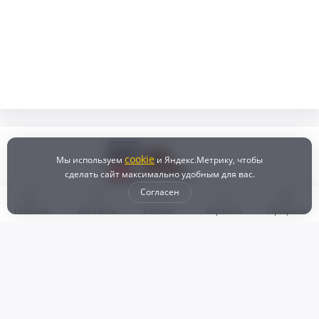
cookie
Мы используем
и Яндекс.Метрику, чтобы
сделать сайт максимально удобным для вас.
Согласен
Главная
Контакты
Каталог
Корзина
Профиль
Бонусная программа
Доставка и самовывоз
Оплата
Рассрочка и кредит
Возврат
Политикой конфиденциальности
Пользовательское соглашение
Наш магазин
© 2024 DZ25.RU | Дискаунтер автозапчастей