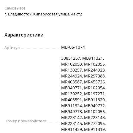
Самовывоз
г. Владивосток. Кипарисовая улица, 4а ст2
Характеристики
MB-06-1074
Артикул
30851257, MB911321,
MR102053, MR102055,
MR130257, MR244923,
MR244924, MR297388,
MR403587, MR455726,
MB949771, MR102054,
MR130252, MR197271,
MR403591, MB911320,
MB911324, MB949772,
MB949773, MR102056,
MR223142, MR223143,
Номер производителя
MR223145, MR272095,
MR911439, MB911319,