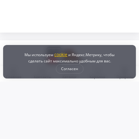
cookie
Мы используем
и Яндекс.Метрику, чтобы
сделать сайт максимально удобным для вас.
Согласен
Главная
Контакты
Каталог
Корзина
Профиль
Бонусная программа
Доставка и самовывоз
Оплата
Рассрочка и кредит
Возврат
Политикой конфиденциальности
Пользовательское соглашение
Наш магазин
© 2024 DZ25.RU | Дискаунтер автозапчастей
ИП Агафонов Валерий
ИНН:
ОГРНИП: