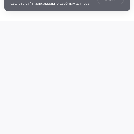
сделать сайт максимально удобным для вас.
втозапчастей с доставкой по всей России - любые детали на DZ25.RU
даже автозапчастей и автотоваров для вашего автомобиля, найдите луч
, объему двигателя и еще более 10 параметров. Поиск по ВИН (VIN), онл
афонов Валерий Валерьевич"
очка и кредит
Возврат
Политикой конфиденциальности
П
600009769