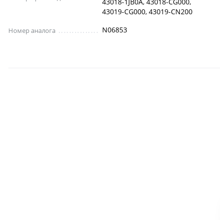
43018-1JB0A, 43018-CG000,
43019-CG000, 43019-CN200
N06853
Номер аналога