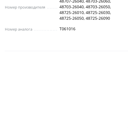
48707-26040, 48703-26060,
48703-26040, 48703-26050,
Номер производителя
48725-26010, 48725-26030,
48725-26050, 48725-26090
T061016
Номер аналога