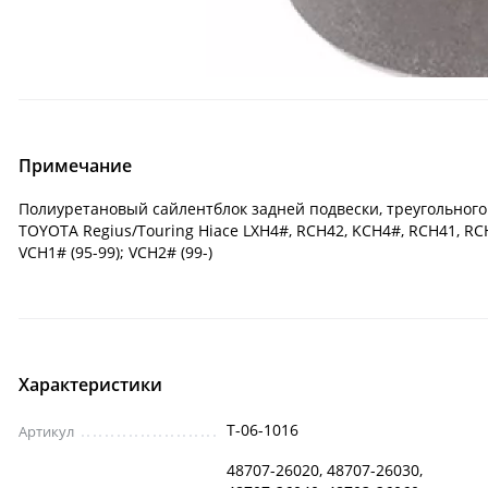
Примечание
Полиуретановый сайлентблок задней подвески, треугольного р
TOYOTA Regius/Touring Hiace LXH4#, RCH42, KCH4#, RCH41, RCH
VCH1# (95-99); VCH2# (99-)
Характеристики
T-06-1016
Артикул
48707-26020, 48707-26030,