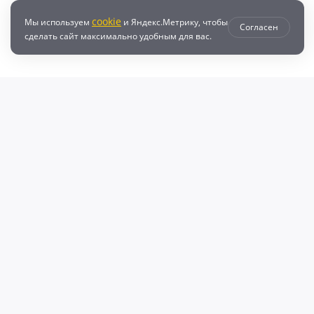
cookie
Мы используем
и Яндекс.Метрику, чтобы
Согласен
сделать сайт максимально удобным для вас.
втозапчастей с доставкой по всей России - любые детали на DZ25.RU
даже автозапчастей и автотоваров для вашего автомобиля, найдите луч
, объему двигателя и еще более 10 параметров. Поиск по ВИН (VIN), онл
афонов Валерий Валерьевич"
очка и кредит
Возврат
Политикой конфиденциальности
П
600009769