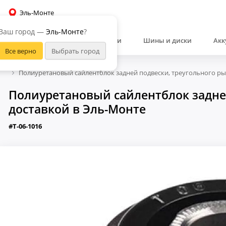
Эль-Монте
Ваш город —
Эль-Монте
?
Автозапчасти
Шины и диски
Акк
Полиуретановый сайлентблок задней подвески, треугольного ры
Полиуретановый сайлентблок задней
доставкой в Эль-Монте
#T-06-1016