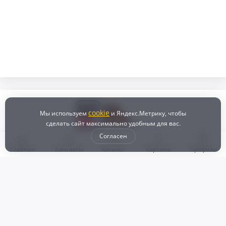
cookie
Мы используем
и Яндекс.Метрику, чтобы
сделать сайт максимально удобным для вас.
Согласен
Главная
Контакты
Каталог
Корзина
Профиль
Бонусная программа
Доставка и самовывоз
Оплата
Рассрочка и кредит
Возврат
Политикой конфиденциальности
Пользовательское соглашение
Наш магазин
© 2024 DZ25.RU | Дискаунтер автозапчастей