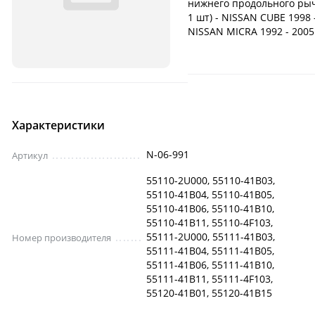
нижнего продольного рыч
1 шт) - NISSAN CUBE 1998 
NISSAN MICRA 1992 - 2005
Характеристики
N-06-991
Артикул
55110-2U000, 55110-41B03,
55110-41B04, 55110-41B05,
55110-41B06, 55110-41B10,
55110-41B11, 55110-4F103,
55111-2U000, 55111-41B03,
Номер производителя
55111-41B04, 55111-41B05,
55111-41B06, 55111-41B10,
55111-41B11, 55111-4F103,
55120-41B01, 55120-41B15