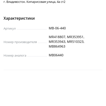
г. Владивосток. Кипарисовая улица, 4а ст2
Характеристики
MB-06-440
Артикул
MR418807, MR353951,
MR353943, MR510323,
Номер производителя
MB864963
MB06440
Номер аналога