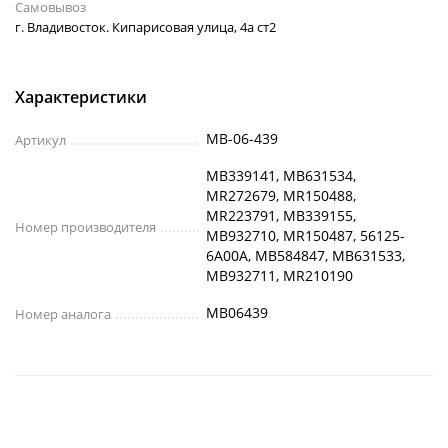
Самовывоз
г. Владивосток. Кипарисовая улица, 4а ст2
Характеристики
MB-06-439
Артикул
MB339141, MB631534,
MR272679, MR150488,
MR223791, MB339155,
Номер производителя
MB932710, MR150487, 56125-
6A00A, MB584847, MB631533,
MB932711, MR210190
MB06439
Номер аналога