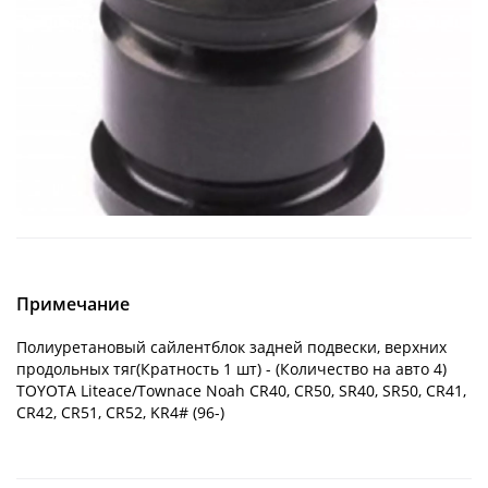
Примечание
Полиуретановый сайлентблок задней подвески, верхних
продольных тяг(Кратность 1 шт) - (Количество на авто 4)
TOYOTA Liteace/Townace Noah CR40, CR50, SR40, SR50, CR41,
CR42, CR51, CR52, KR4# (96-)