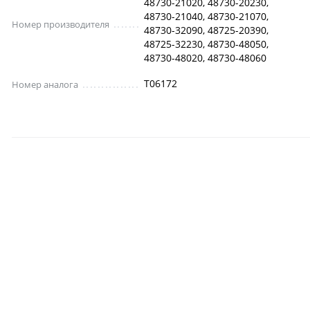
48730-21020, 48730-20230,
48730-21040, 48730-21070,
Номер производителя
48730-32090, 48725-20390,
48725-32230, 48730-48050,
48730-48020, 48730-48060
T06172
Номер аналога