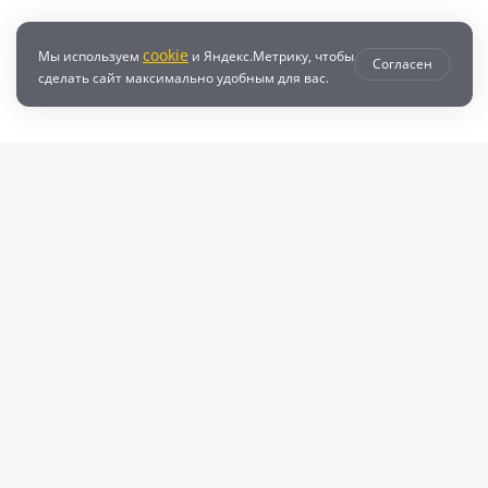
cookie
Мы используем
и Яндекс.Метрику, чтобы
Согласен
сделать сайт максимально удобным для вас.
втозапчастей с доставкой по всей России - любые детали на DZ25.RU
даже автозапчастей и автотоваров для вашего автомобиля, найдите луч
, объему двигателя и еще более 10 параметров. Поиск по ВИН (VIN), онл
афонов Валерий Валерьевич"
очка и кредит
Возврат
Политикой конфиденциальности
П