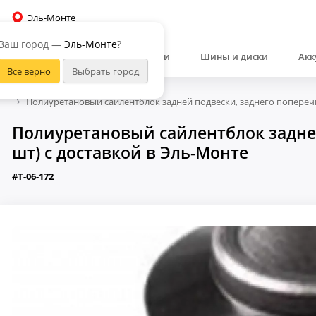
Эль-Монте
Ваш город —
Эль-Монте
?
Автозапчасти
Шины и диски
Акк
Полиуретановый сайлентблок задней подвески, заднего поперечн
Полиуретановый сайлентблок задней
шт) с доставкой в Эль-Монте
#T-06-172