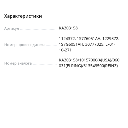
Характеристики
KA303158
Артикул
1124372, 1S7Z6051AA, 1229872,
1S7G6051AH, 30777325, LF01-
Номер производителя
10-271
KA303158/10157000(AJUSA)/060.
Номер аналога
031(ELRING)/613543500(REINZ)