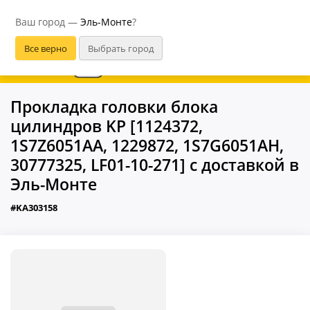
Эль-Монте
Ваш город —
Эль-Монте
?
В приложении удобнее
Прокладка головки блока
цилиндров KP [1124372,
1S7Z6051AA, 1229872, 1S7G6051AH,
30777325, LF01-10-271] с доставкой в
Эль-Монте
#KA303158