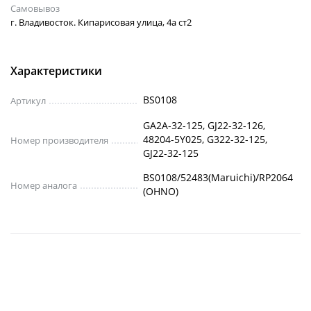
Самовывоз
г. Владивосток. Кипарисовая улица, 4а ст2
Характеристики
BS0108
Артикул
GA2A-32-125, GJ22-32-126,
48204-5Y025, G322-32-125,
Номер производителя
GJ22-32-125
BS0108/52483(Maruichi)/RP2064
Номер аналога
(OHNO)